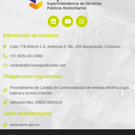
Información de contacto
Calle 77B #59-61 C.E. Américas II, Ofic. 205 Barranquilla, Colombia
+57 (605) 401 0968
contacto@e2energiaeficiente.com
Obligaciones regulatorias
Procedimiento de Cambio de Comercializador de energía eléctrica y gas
natural y acceso a bienes
Adhesión Res. CREG 080/2019
Links recomendados
www.upme.gov.co
www.superservicios.gov.co